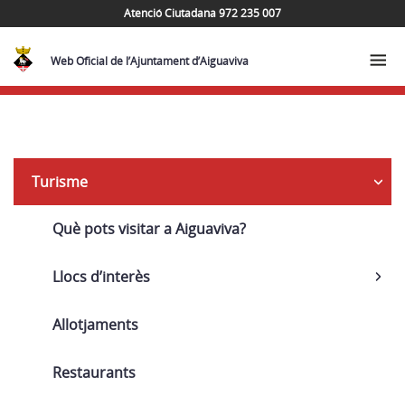
Atenció Ciutadana 972 235 007
Web Oficial de l’Ajuntament d’Aiguaviva
Navega
Turisme
Què pots visitar a Aiguaviva?
Llocs d’interès
Allotjaments
Restaurants