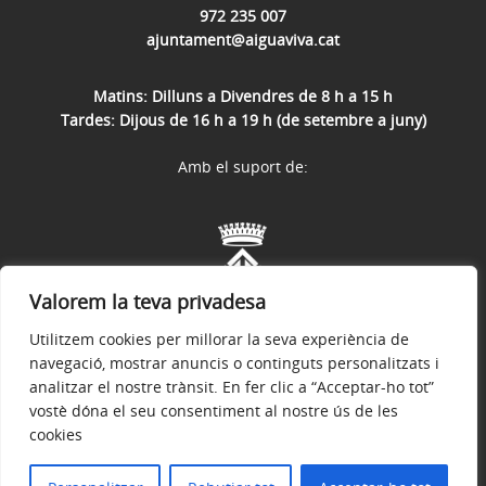
972 235 007
ajuntament@aiguaviva.cat
Matins: Dilluns a Divendres de 8 h a 15 h
Tardes: Dijous de 16 h a 19 h (de setembre a juny)
Amb el suport de:
Valorem la teva privadesa
Utilitzem cookies per millorar la seva experiència de
navegació, mostrar anuncis o continguts personalitzats i
analitzar el nostre trànsit. En fer clic a “Acceptar-ho tot”
vostè dóna el seu consentiment al nostre ús de les
cookies
Avís legal
Política de privacitat
Accessibilitat
© 2026
Web Oficial de l’Ajuntament d’Aiguaviva