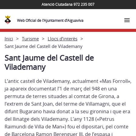
Atenció Ciutadana 972 235 007
Web Oficial de l’Ajuntament d’Aiguaviva
Inici
Turisme
Llocs d’interès
Sant Jaume del Castell de Vilademany
Sant Jaume del Castell de
Vilademany
L’antic castell de Vilademany, actualment «Mas Forroll»,
ja apareix documentat l’1 de març del 948 en una
permuta de terres situades al comtat de Girona, a
l’extrem de Sant Joan, del terme de Villamagni, que el
difunt Bugarano havia donat a la seu gironina i que era
del llinatge dels Vilademany. L’any 1128 («Petrus
Raimundi de Villa de Man») fou el dipositari, pel comte
de Barcelona Ramon Berenguer III, de l’espasa i