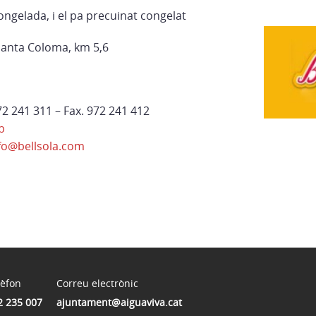
congelada, i el pa precuinat congelat
Santa Coloma, km 5,6
72 241 311 – Fax. 972 241 412
b
fo@bellsola.com
lèfon
Correu electrònic
2 235 007
ajuntament@aiguaviva.cat