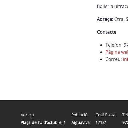
Bolleria ultra
Adreça:
Ctra. 
Contacte
Telèfon: 9
Pàgina we
Correu:
in
Adreça
Població
Codi Postal
Te
Plaça de l’U d’octubre, 1
Aiguaviva
17181
97