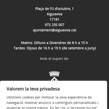
Plaça de l’U d’octubre, 1
Aiguaviva
17181
972 235 007
ajuntament@aiguaviva.cat
Matins: Dilluns a Divendres de 8 h a 15 h
Tardes: Dijous de 16 h a 19 h (de setembre a juny)
Amb el suport de:
Valorem la teva privadesa
Utilitzem cookies per millorar la seva experiència de
navegació, mostrar anuncis o continguts personalitzats i
analitzar el nostre trànsit. En fer clic a “Acceptar-ho tot”