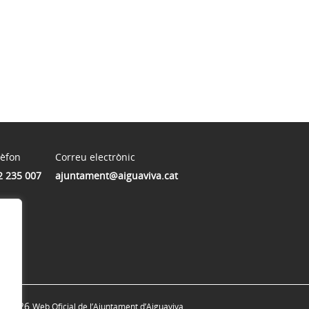
lèfon
Correu electrònic
2 235 007
ajuntament@aiguaviva.cat
© 2026
Web Oficial de l’Ajuntament d’Aiguaviva