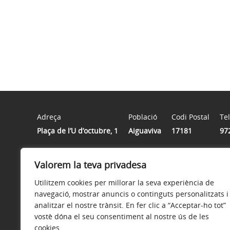
Adreça
Població
Codi Postal
Te
Plaça de l’U d’octubre, 1
Aiguaviva
17181
97
Valorem la teva privadesa
Horari
Matins: Dilluns a Divendres de 8 h a 15 h
Utilitzem cookies per millorar la seva experiència de
Tardes: Dijous de 16 h a 19 h (de setembre a juny)
navegació, mostrar anuncis o continguts personalitzats i
analitzar el nostre trànsit. En fer clic a “Acceptar-ho tot”
vostè dóna el seu consentiment al nostre ús de les
cookies
Avís legal
Política de privacitat
Accessibilitat