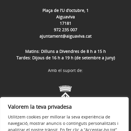
Plaça de l’U d’octubre, 1
Aiguaviva
17181
972 235 007
ajuntament@aiguaviva.cat
Matins: Dilluns a Divendres de 8 h a 15 h
Tardes: Dijous de 16 h a 19 h (de setembre a juny)
Amb el suport de:
Valorem la teva privadesa
Utilitzem cookies per millorar la seva experiència de
navegació, mostrar anuncis o continguts personalitzats i
analitzar el nostre trànsit. En fer clic a “Acceptar-ho tot”