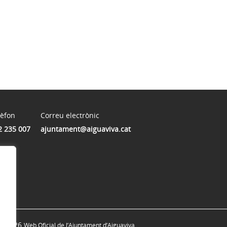
lèfon
Correu electrònic
2 235 007
ajuntament@aiguaviva.cat
© 2026
Web Oficial de l’Ajuntament d’Aiguaviva