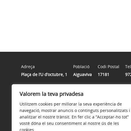
Adreça
Població
Codi Postal
Te
Plaça de l’U d’octubre, 1
Aiguaviva
17181
97
Valorem la teva privadesa
Horari
Matins: Dilluns a Divendres de 8 h a 15 h
Utilitzem cookies per millorar la seva experiència de
Tardes: Dijous de 16 h a 19 h (de setembre a juny)
navegació, mostrar anuncis o continguts personalitzats i
analitzar el nostre trànsit. En fer clic a “Acceptar-ho tot”
vostè dóna el seu consentiment al nostre ús de les
cookies
Avís legal
Política de privacitat
Accessibilitat