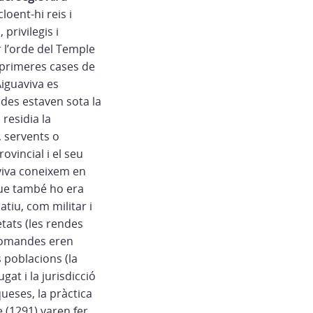
oent-hi reis i
privilegis i
 l’orde del Temple
 primeres cases de
Aiguaviva es
des estaven sota la
residia la
, servents o
vincial i el seu
aviva coneixem en
ue també ho era
tiu, com militar i
etats (les rendes
s comandes eren
s poblacions (la
at i la jurisdicció
queses, la pràctica
 (1291) varen fer