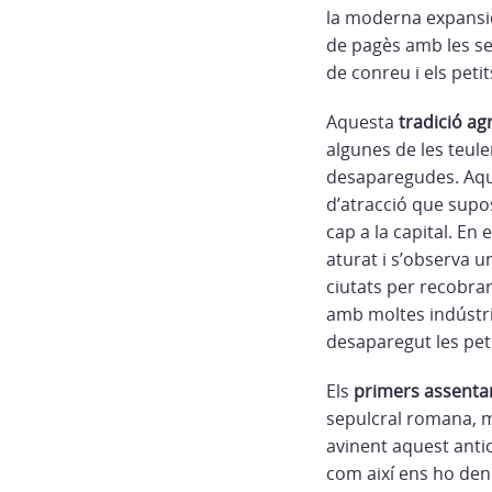
la moderna expansió 
de pagès amb les sev
de conreu i els petit
Aquesta
tradició ag
algunes de les teule
desaparegudes. Aque
d’atracció que supo
cap a la capital. En
aturat i s’observa 
ciutats per recobrar
amb moltes indústri
desaparegut les peti
Els
primers assenta
sepulcral romana, m
avinent aquest anti
com així ens ho de