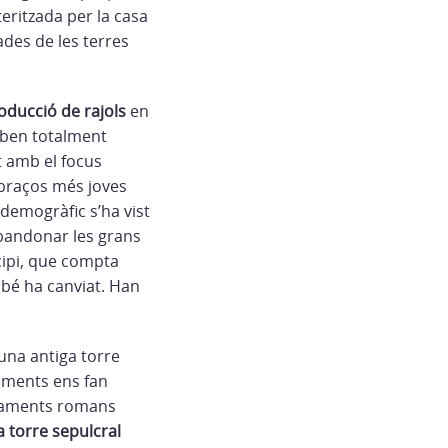
eritzada per la casa
ades de les terres
oducció de rajols
en
roben totalment
t amb el focus
 braços més joves
 demogràfic s’ha vist
abandonar les grans
icipi, que compta
mbé ha canviat. Han
una antiga torre
lements ens fan
ntaments romans
a torre sepulcral