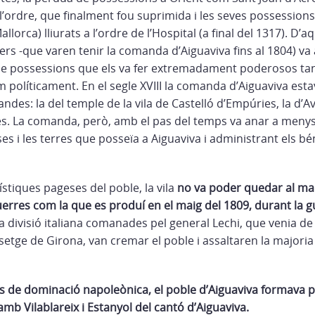
l’ordre, que finalment fou suprimida i les seves possessions
llorca) lliurats a l’ordre de l’Hospital (a final del 1317). D
lers -que varen tenir la comanda d’Aiguaviva fins al 1804) v
e possessions que els va fer extremadament poderosos tan
olíticament. En el segle XVIII la comanda d’Aiguaviva est
ndes: la del temple de la vila de Castelló d’Empúries, la d’Av
es. La comanda, però, amb el pas del temps va anar a meny
ases i les terres que posseïa a Aiguaviva i administrant els b
ístiques pageses del poble, la vila
no va poder quedar al ma
erres com la que es produí en el maig del 1809, durant la g
a divisió italiana comanades pel general Lechi, que venia de
 setge de Girona, van cremar el poble i assaltaren la majoria
 de dominació napoleònica, el poble d’Aiguaviva formava p
mb Vilablareix i Estanyol del cantó d’Aiguaviva.