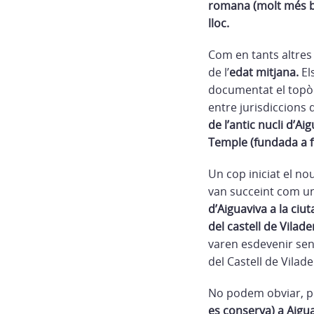
romana (molt més be
lloc.
Com en tants altres 
de l’
edat mitjana.
El
documentat el topòn
entre jurisdiccions 
de l’antic nucli d’A
Temple (fundada a fin
Un cop iniciat el n
van succeint com una
d’Aiguaviva a la ciut
del castell de Vila
varen esdevenir sen
del Castell de Vilad
No podem obviar, p
es conserva) a Aigu