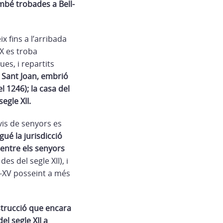
mbé trobades a Bell-
x fins a l’arribada
X es troba
es, i repartits
 Sant Joan, embrió
 1246); la casa del
egle XII.
is de senyors es
ngué la jurisdicció
 mentre els senyors
s del segle XII), i
V-XV posseint a més
strucció que encara
el segle XII a