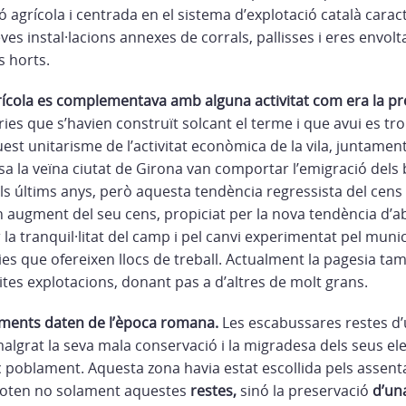
agrícola i centrada en el sistema d’explotació català caract
es instal·lacions annexes de corrals, pallisses i eres envolt
s horts.
rícola es complementava amb alguna activitat com era la pr
ries que s’havien construït solcant el terme i que avui es t
st unitarisme de l’activitat econòmica de la vila, juntamen
sa la veïna ciutat de Girona van comportar l’emigració dels
 els últims anys, però aquesta tendència regressista del cens
un augment del seu cens, propiciat per la nova tendència d’
 la tranquil·litat del camp i pel canvi experimentat pel mun
es que ofereixen llocs de treball. Actualment la pagesia ta
tes explotacions, donant pas a d’altres de molt grans.
ments daten de l’època romana.
Les escabussares restes d’
algrat la seva mala conservació i la migradesa dels seus e
c poblament. Aquesta zona havia estat escollida pels asse
noten no solament aquestes
restes,
sinó la preservació
d’un