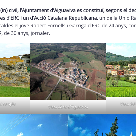
in) civil, l’Ajuntament d’Aiguaviva es constituí, segons el d
 d’ERC i un d’Acció Catalana Republicana,
un de la Unió Ra
aldes el jove Robert Fornells i Garriga d’ERC de 24 anys, com
 de 30 anys, jornaler.
el temple
Vista del
Vista aèria d’Aiguaviva