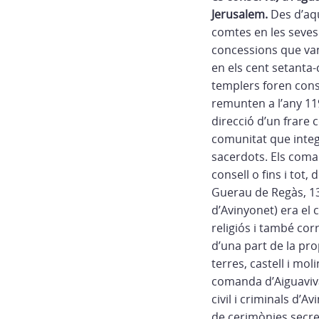
Jerusalem.
Des d’aqu
comtes en les seves 
concessions que van
en els cent setanta
templers foren cons
remunten a l’any 11
direcció d’un frare 
comunitat que integr
sacerdots. Els coma
consell o fins i tot
Guerau de Regàs, 1
d’Avinyonet) era el 
religiós i també cor
d’una part de la pro
terres, castell i mol
comanda d’Aiguaviva 
civil i criminals d’A
de cerimònies secre