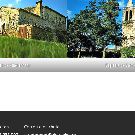
ell de Vilademany
Església de Sant
lèfon
Correu electrònic
2 235 007
ajuntament@aiguaviva.cat