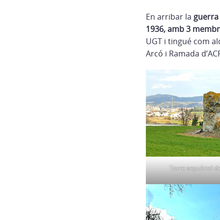
En arribar la
guerra (
1936, amb 3 membres
UGT i tingué com alc
Arcó i Ramada d’ACR,
Torre sepulcral d