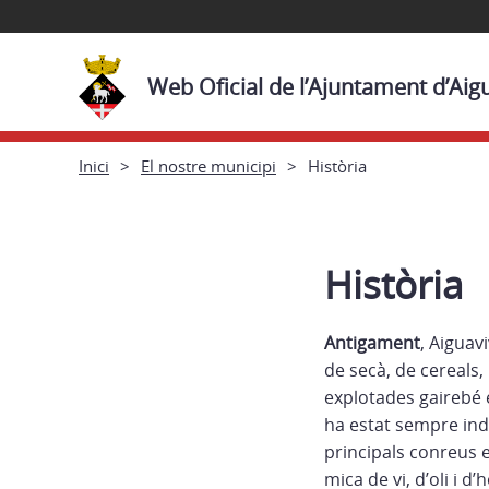
Web Oficial de l’Ajuntament d’Aig
Inici
El nostre municipi
Història
Història
Antigament
, Aiguav
de secà, de cereals
explotades gairebé 
ha estat sempre inde
principals conreus el
mica de vi, d’oli i 