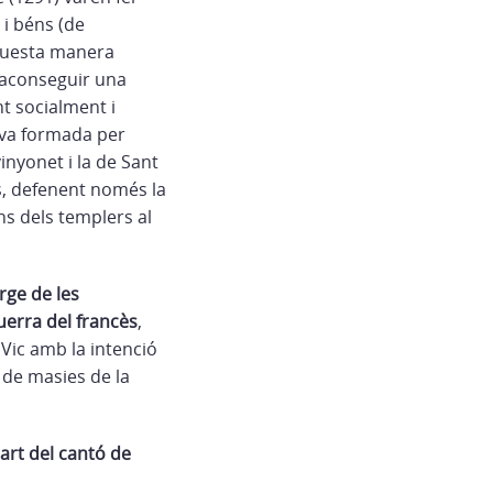
 i béns (de
’aquesta manera
a aconseguir una
t socialment i
ava formada per
inyonet i la de Sant
s, defenent només la
éns dels templers al
rge de les
uerra del francès
,
 Vic amb la intenció
 de masies de la
art del cantó de