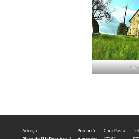
Cast
Adreça
Població
Codi Postal
Te
Plaça de l’U d’octubre, 1
Aiguaviva
17181
97