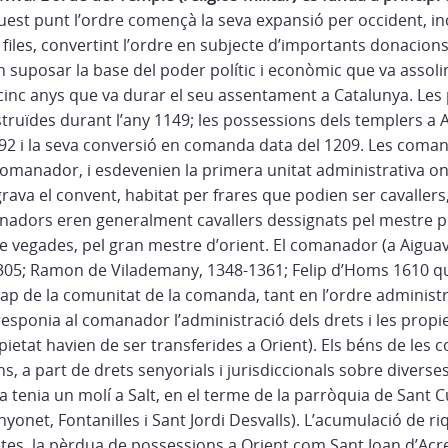
est punt l’ordre començà la seva expansió per occident, incl
files, convertint l’ordre en subjecte d’importants donacions, 
 suposar la base del poder polític i econòmic que va assolir
-cinc anys que va durar el seu assentament a Catalunya. Les
truïdes durant l’any 1149; les possessions dels templers a 
92 i la seva conversió en comanda data del 1209. Les coman
comanador, i esdevenien la primera unitat administrativa on 
ava el convent, habitat per frares que podien ser cavallers
nadors eren generalment cavallers dessignats pel mestre pro
, de vegades, pel gran mestre d’orient. El comanador (a Aigu
305; Ramon de Vilademany, 1348-1361; Felip d’Homs 1610 q
cap de la comunitat de la comanda, tant en l’ordre administra
responia al comanador l’administració dels drets i les propi
pietat havien de ser transferides a Orient). Els béns de le
ins, a part de drets senyorials i jurisdiccionals sobre diverse
tenia un molí a Salt, en el terme de la parròquia de Sant Cug
vinyonet, Fontanilles i Sant Jordi Desvalls). L’acumulació de ri
tes, la pèrdua de possessions a Orient com Sant Joan d’Acre