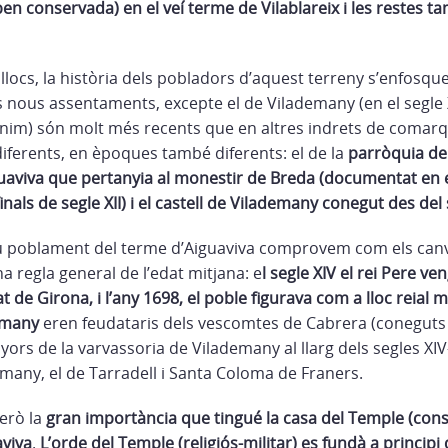
n conservada) en el veí terme de Vilablareix i les restes ta
llocs, la història dels pobladors d’aquest terreny s’enfosquei
s nous assentaments, excepte el de Vilademany (en el segle 
im) són molt més recents que en altres indrets de comarqu
diferents, en èpoques també diferents: el de la
parròquia de
iguaviva que pertanyia al monestir de Breda (documentat en el
als de segle XII) i el castell de Vilademany conegut des del s
ou poblament del terme d’Aiguaviva comprovem com els canv
 regla general de l’edat mitjana: e
l segle XIV el rei Pere ve
at de Girona, i l’any 1698, el poble figurava com a lloc reial
demany
eren feudataris dels vescomtes de Cabrera (coneguts de
yors de la varvassoria de Vilademany al llarg dels segles XI
emany, el de Tarradell i Santa Coloma de Franers.
erò la
gran importància que tingué la casa del Temple (con
aviva
.
L’orde del Temple (religiós-militar) es fundà a principi d