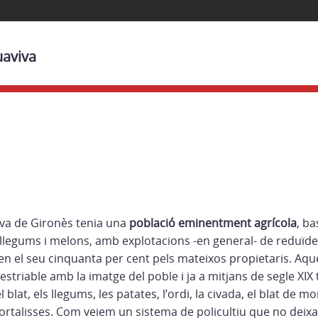
uaviva
iva de Gironès tenia una
població eminentment agrícola
, b
, llegums i melons, amb explotacions -en general- de reduïd
en el seu cinquanta per cent pels mateixos propietaris. Aque
striable amb la imatge del poble i ja a mitjans de segle XIX
 blat, els llegums, les patates, l’ordi, la civada, el blat de m
d’hortalisses. Com veiem un sistema de policultiu que no deixa