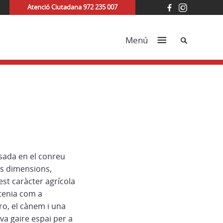
Atenció Ciutadana 972 235 007
Cerca
Menú
asada en el conreu
es dimensions,
st caràcter agrícola
 tenia com a
oro, el cànem i una
va gaire espai per a