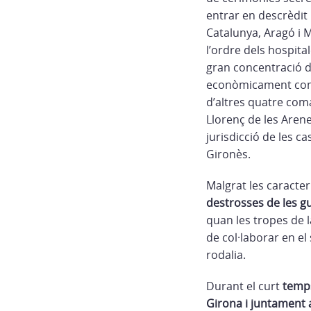
entrar en descrèdit 
Catalunya, Aragó i Ma
l’ordre dels hospita
gran concentració d
econòmicament com p
d’altres quatre coma
Llorenç de les Aren
jurisdicció de les c
Gironès.
Malgrat les caracter
destrosses de les gu
quan les tropes de l
de col·laborar en el
rodalia.
Durant el curt
temps
Girona i juntament a