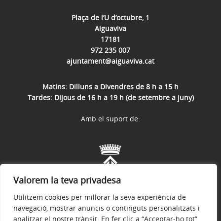
Plaça de l’U d’octubre, 1
Aiguaviva
17181
972 235 007
ajuntament@aiguaviva.cat
Matins: Dilluns a Divendres de 8 h a 15 h
Tardes: Dijous de 16 h a 19 h (de setembre a juny)
Amb el suport de:
Valorem la teva privadesa
Utilitzem cookies per millorar la seva experiència de
navegació, mostrar anuncis o continguts personalitzats i
analitzar el nostre trànsit. En fer clic a “Acceptar-ho tot”