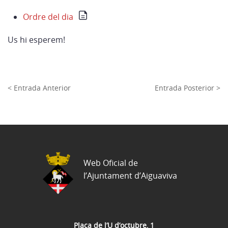
Ordre del dia
Us hi esperem!
< Entrada Anterior
Entrada Posterior >
Web Oficial de
l’Ajuntament d’Aiguaviva
Plaça de l’U d’octubre, 1